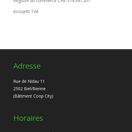
Registre du commerce CHE-374.541.201
Assujetti TVA
Adresse
Rue de Nidau 11
2502 Biel/Bienne
(Bâtiment Coop City)
Horaires