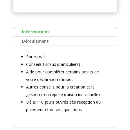
t
e
r
n
a
Informations
t
i
Déroulement
v
e
Par e-mail
:
Conseils fiscaux (particuliers)
Aide pour compléter certains points de
votre déclaration d’impôt
Autres conseils pour la création et la
gestion d’entreprise (raison individuelle)
Délai : 10 jours ouvrés dès réception du
paiement et de vos questions