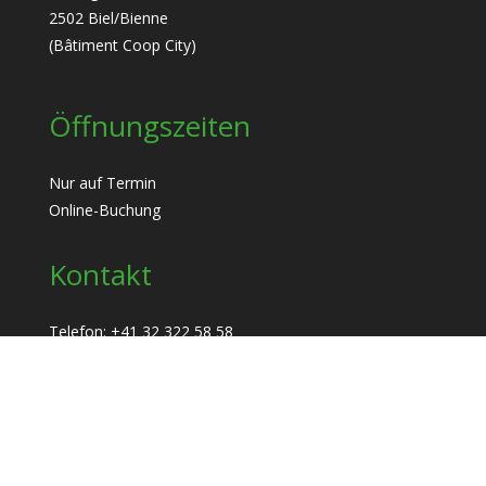
2502 Biel/Bienne
(Bâtiment Coop City)
Öffnungszeiten
Nur auf Termin
Online-Buchung
Kontakt
Telefon:
+41 32 322 58 58
WhatsApp :
+41 32 322 58 58
E-mail :
info@msgestion.ch
Informationen